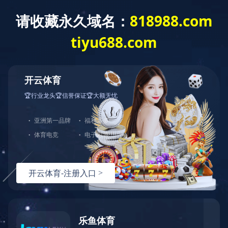
首页
产品中心
解决方案
解决方案
智慧城市
智慧楼宇
智慧交通
华体会平台官方微信